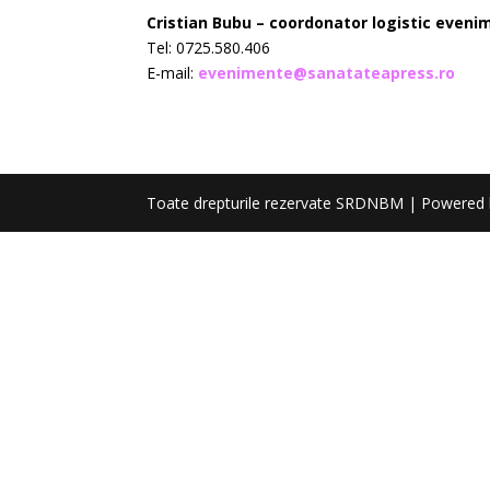
Cristian Bubu – coordonator logistic eveni
Tel: 0725.580.406
E-mail:
evenimente@sanatateapress.ro
Toate drepturile rezervate SRDNBM | Powered 