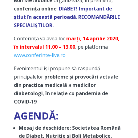
Boli Metabolice
organizează, în premieră,
conferința online
:
DIABET!
I
mportant
de
știut
în
această
perioadă
.
RECOMANDĂRILE
SPECIALIȘTILOR.
Conferința va avea loc
marți, 14 aprilie 2020,
în intervalul 11.00 – 13.00
, pe platforma
www.conferinte-live.ro
Evenimentul își propune să răspundă
principalelor
probleme și provocări actuale
din practica medicală
a
medicilor
diabetologi
,
în relație cu pandemia de
COVID-19
.
AGENDĂ:
Mesaj de deschidere: Societatea Română
de Diabet, Nutriție și Boli Metabolice,