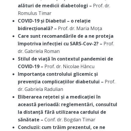
alături de medicii diabetologi –
Prof. dr.
Romulus Timar
COVID-19 și Diabetul – o relație
bidirecțională? –
Prof. dr. Maria Moța
Care sunt recomandările de a ne proteja
împotriva infecției cu SARS-Cov-2? –
Prof.
dr. Gabriela Roman
Stilul de viață în contextul pandemiei de
COVID-19 –
Prof. dr. Nicolae Hâncu
Importanța controlului glicemic și
prevenția complicațiilor diabetului –
Prof.
dr. Gabriela Radulian
Eliberarea rețetei și a medicației în
această perioadă: reglementări, consultul
la distanță fără utilizarea cardului de
sănătate –
Conf. dr. Bogdan Timar
Concluzii: cum trăim prezentul, ce ne