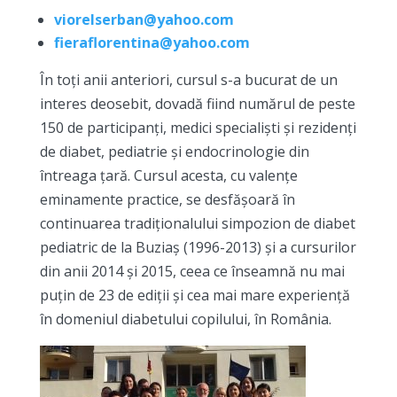
viorelserban@yahoo.com
fieraflorentina@yahoo.com
În toți anii anteriori, cursul s-a bucurat de un
interes deosebit, dovadă fiind numărul de peste
150 de participanți, medici specialiști și rezidenți
de diabet, pediatrie și endocrinologie din
întreaga țară. Cursul acesta, cu valențe
eminamente practice, se desfășoară în
continuarea tradiționalului simpozion de diabet
pediatric de la Buziaș (1996-2013) și a cursurilor
din anii 2014 și 2015, ceea ce înseamnă nu mai
puțin de 23 de ediții și cea mai mare experiență
în domeniul diabetului copilului, în România.