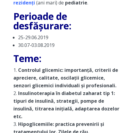
rezidenți
(ani mari) de
pediatrie
.
Perioade de
desfășurare:
25-29.06.2019
30.07-03.08.2019
Teme:
Controlul glicemic: importanță, criterii de
apreciere, calitate, oscilații glicemice,
senzori glicemici individuali și profesionali.
Insulinoterapia în diabetul zaharat tip 1:
tipuri de insulină, strategii, pompe de
insulină, titrarea inițială, adaptarea dozelor
etc.
Hipoglicemiile: practica prevenirii și
tratamentului lor. Zilele de rău.