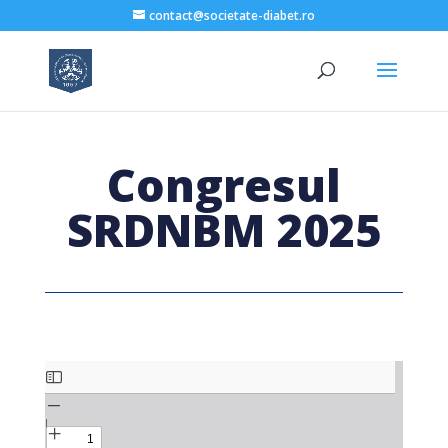
contact@societate-diabet.ro
Congresul
SRDNBM 2025
Skip
to
PDF
content