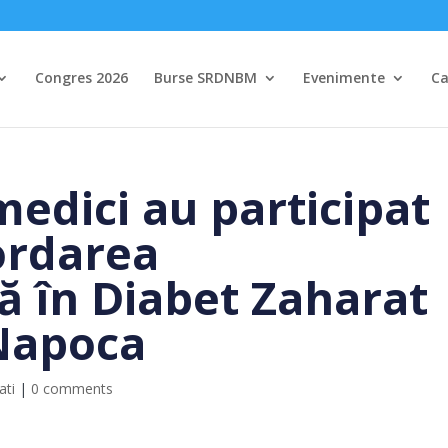
Congres 2026
Burse SRDNBM
Evenimente
Ca
medici au participat
ordarea
lă în Diabet Zaharat
 Napoca
ati
|
0 comments