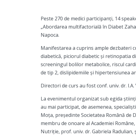
Peste 270 de medici participanți, 14 speake
„Abordarea multifactorială în Diabet Zahara
Napoca.
Manifestarea a cuprins ample dezbateri cu 
diabetică, piciorul diabetic și retinopatia 
screeningul bolilor metabolice, riscul card
de tip 2, dislipidemiile și hipertensiunea a
Directori de curs au fost conf. univ. dr. I.A
La evenimentul organizat sub egida științi
au mai participat, de asemenea, specialișt
Moța, președinte Societatea Română de Diab
membru de onoare al Academiei Române, p
Nutriție, prof. univ. dr. Gabriela Radulian, 