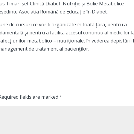
lus Timar, șef Clinică Diabet, Nutriție și Bolie Metabolice
președinte Asociația Română de Educație în Diabet.
une de cursuri ce vor fi organizate în toată ţara, pentru a
undamentală şi pentru a facilita accesul continuu al medicilor l
afecţiunilor metabolico – nutriţionale, în vederea depistării 
t management de tratament al pacienţilor.
Required fields are marked
*