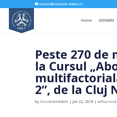
contact@societate-diabet.ro
Home
SRDNBM
Peste 270 de 
la Cursul „Ab
multifactoria
2”, de la Cluj
by
3societatediabet
|
Jun 22, 2018
|
arhiva-nout