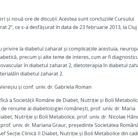
ri și nouă ore de discuții. Acestea sunt concluziile Cursului
t 2”, ce s-a desfășurat în data de 23 februarie 2013, la Cluj
privire la diabetul zaharat și complicațiile acestuia, neurop
diabetică, precum și alte teme de interes, cum ar fi diagnosticu
iovascular în diabetul zaharat 2, dietoterapia în diabetul zah
rterialăîn diabetul zaharat 2.
. Vereșiu și conf. univ. dr. Gabriela Roman
fică a Societății Române de Diabet, Nutriție și Boli Metaboli
i de renume ai diabetologiei românești, prof. univ. dr. Maria
et, Nutriție și Boli Metabolice, prof. univ. dr. Nicolae Hân
rof. univ. dr. Mariana Graur, președinte Societatea Român
șef Secție Clinică II Diabet, Nutriție și Boli Metabolice din cad