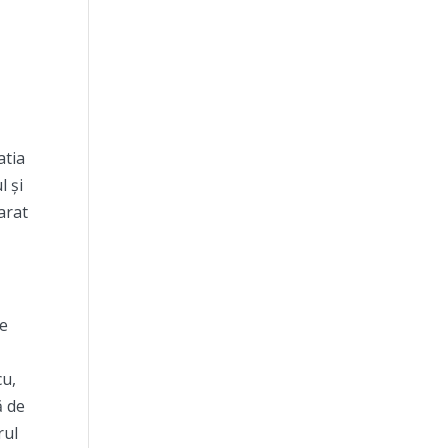
atia
l și
arat
ce
cu,
ă de
rul