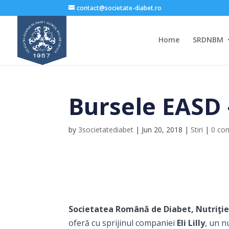
contact@societate-diabet.ro
Home
SRDNBM
Bursele EASD 
by
3societatediabet
|
Jun 20, 2018
|
Stiri
|
0 co
Societatea Română de Diabet, Nutriţie
oferă cu sprijinul companiei
Eli Lilly
, un 