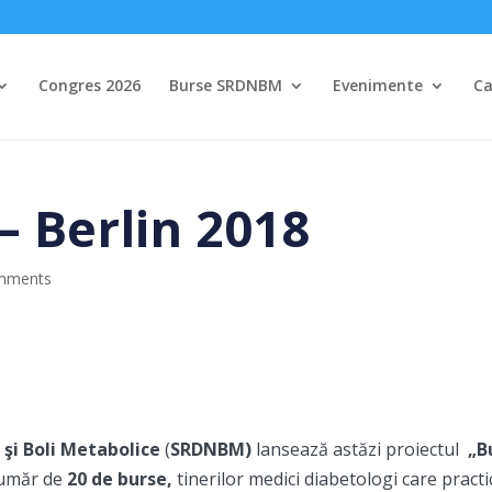
Congres 2026
Burse SRDNBM
Evenimente
Ca
– Berlin 2018
mments
 şi Boli Metabolice
(
SRDNBM)
lansează astăzi proiectul
„B
număr de
20 de burse,
tinerilor medici diabetologi care pract