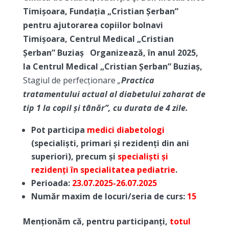
Timișoara,
Fundația „Cristian Șerban”
pentru ajutorarea copiilor bolnavi
Timișoara,
Centrul Medical „Cristian
Șerban” Buziaș
Organizează, în anul 2025,
la Centrul Medical „Cristian Șerban” Buziaș,
Stagiul de perfecționare
„
Practica
tratamentului actual al diabetului zaharat de
tip
1 la copil și tânăr”, cu durata de 4 zile.
Pot participa
medici diabetologi
(specialiști, primari și rezidenți din ani
superiori), precum și
specialiști și
rezidenți în specialitatea pediatrie
.
Perioada:
23.07.2025-26.07.2025
Număr maxim de locuri/seria de curs:
15
Menționăm că, pentru participanți,
totul