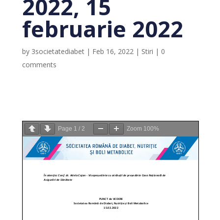
2022, 15
februarie 2022
by
3societatediabet
|
Feb 16, 2022
|
Stiri
|
0
comments
Page
1
/
2
Zoom
100%