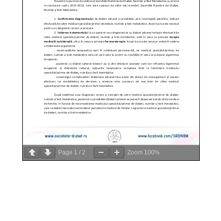
Page
1
/
2
Zoom
100%