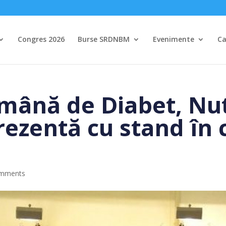
Congres 2026
Burse SRDNBM
Evenimente
Ca
mână de Diabet, Nutr
rezentă cu stand în 
omments