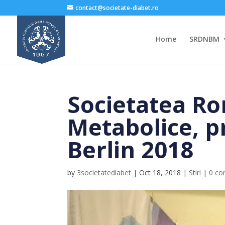
contact@societate-diabet.ro
Home
SRDNBM
Societatea Ro
Metabolice, p
Berlin 2018
by
3societatediabet
|
Oct 18, 2018
|
Stiri
|
0 c