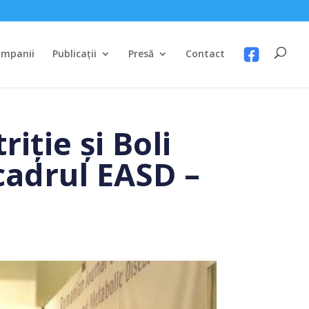
mpanii
Publicații
Presă
Contact
iție și Boli
cadrul EASD –